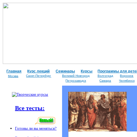
Главная
Курс лекций
Семинары
Курсы
Программы для дете
Санкт-Петербург
Великий Новгород
Вoлгоград
Воронеж
Москва
Петрозаводск
Самара
Челябинск
Все тесты:
Готовы ли вы меняться?