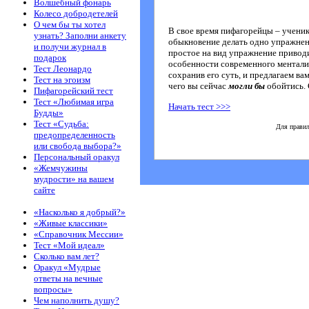
Волшебный фонарь
Колесо добродетелей
О чем бы ты хотел
В свое время пифагорейцы – учени
узнать? Заполни анкету
обыкновение делать одно упражнени
и получи журнал в
простое на вид упражнение приводи
подарок
особенности современного ментали
Тест Леонардо
сохранив его суть, и предлагаем ва
Тест на эгоизм
чего вы сейчас
могли бы
обойтись. 
Пифагорейский тест
Тест «Любимая игра
Начать теcт >>>
Будды»
Тест «Судьба:
Для правил
предопределенность
или свобода выбора?»
Персональный оракул
«Жемчужины
мудрости» на вашем
сайте
«Насколько я добрый?»
«Живые классики»
«Справочник Мессии»
Тест «Мой идеал»
Сколько вам лет?
Оракул «Мудрые
ответы на вечные
вопросы»
Чем наполнить душу?